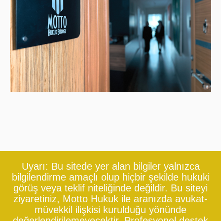
Uyarı: Bu sitede yer alan bilgiler yalnızca
bilgilendirme amaçlı olup hiçbir şekilde hukuki
görüş veya teklif niteliğinde değildir. Bu siteyi
ziyaretiniz, Motto Hukuk ile aranızda avukat-
müvekkil ilişkisi kurulduğu yönünde
değerlendirilemeyecektir. Profesyonel destek