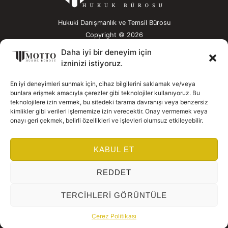
Hukuki Danışmanlık ve Temsil Bürosu
Copyright © 2026
HIZLI ERIŞIM
Daha iyi bir deneyim için
Hakkımızda
izninizi istiyoruz.
Çalışma Alanlarımız
Ekibimiz
En iyi deneyimleri sunmak için, cihaz bilgilerini saklamak ve/veya
Yayınlarımız
bunlara erişmek amacıyla çerezler gibi teknolojiler kullanıyoruz. Bu
İletişim
teknolojilere izin vermek, bu sitedeki tarama davranışı veya benzersiz
GIZLILIK / YASAL
kimlikler gibi verileri işlememize izin verecektir. Onay vermemek veya
onayı geri çekmek, belirli özellikleri ve işlevleri olumsuz etkileyebilir.
Çerez Politikamız
KVKK
Yasal Uyarı
KABUL ET
İLETIŞIM
0 (216) 350 00 96-97 ​
REDDET
info@mottohukuk.com
Designed by
Madyo
TERCIHLERI GÖRÜNTÜLE
Çerez Politikası